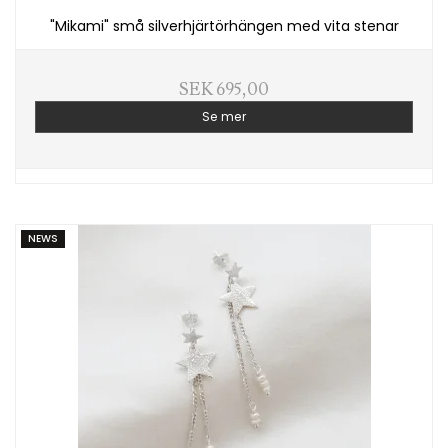
"Mikami" små silverhjärtörhängen med vita stenar
SEK 695,00
Se mer
NEWS