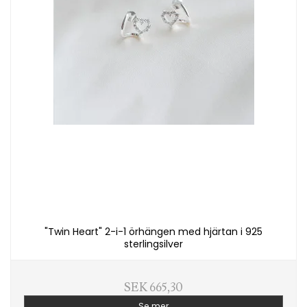
"Twin Heart" 2-i-1 örhängen med hjärtan i 925
sterlingsilver
SEK 665,30
Se mer