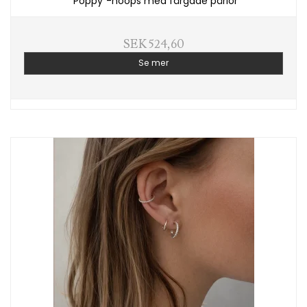
“Poppy”-hoops med färgade pärlor
SEK 524,60
Se mer