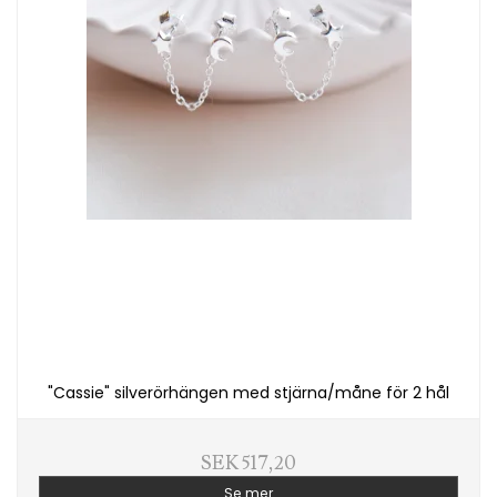
"Cassie" silverörhängen med stjärna/måne för 2 hål
SEK 517,20
Se mer