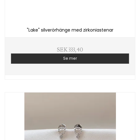
"Lake" silverörhänge med zirkoniastenar
SEK 333,40
Se mer