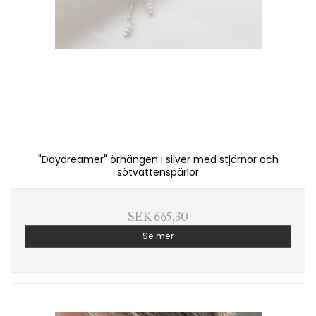
"Daydreamer" örhängen i silver med stjärnor och
sötvattenspärlor
SEK 665,30
Se mer