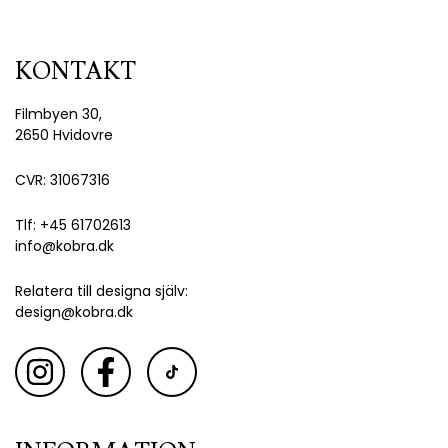
KONTAKT
Filmbyen 30,
2650 Hvidovre
CVR: 31067316
Tlf: +45 61702613
info@kobra.dk
Relatera till designa själv:
design@kobra.dk