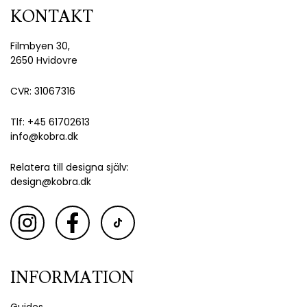
KONTAKT
Filmbyen 30,
2650 Hvidovre
CVR: 31067316
Tlf: +45 61702613
info@kobra.dk
Relatera till designa själv:
design@kobra.dk
INFORMATION